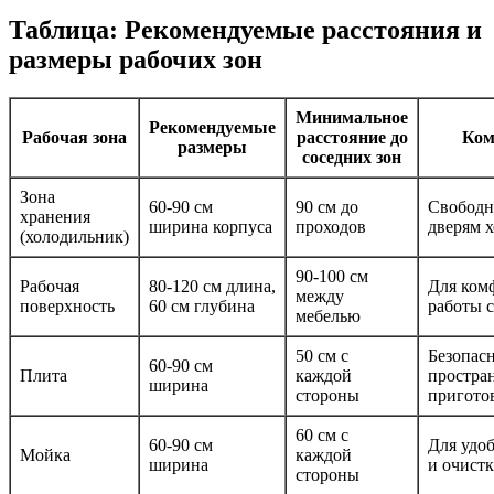
Таблица: Рекомендуемые расстояния и
размеры рабочих зон
Минимальное
Рекомендуемые
Рабочая зона
расстояние до
Ком
размеры
соседних зон
Зона
60-90 см
90 см до
Свободн
хранения
ширина корпуса
проходов
дверям 
(холодильник)
90-100 см
Рабочая
80-120 см длина,
Для ком
между
поверхность
60 см глубина
работы 
мебелью
50 см с
Безопас
60-90 см
Плита
каждой
простран
ширина
стороны
пригото
60 см с
60-90 см
Для удоб
Мойка
каждой
ширина
и очист
стороны