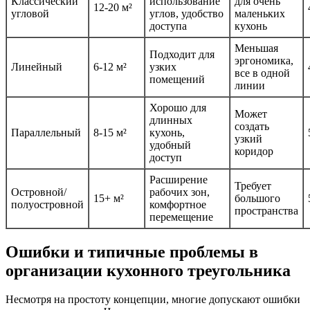
Классический
использование
для очень
12-20 м²
угловой
углов, удобство
маленьких
доступа
кухонь
Меньшая
Подходит для
эргономика,
Линейный
6-12 м²
узких
все в одной
помещений
линии
Хорошо для
Может
длинных
создать
Параллельный
8-15 м²
кухонь,
узкий
удобный
коридор
доступ
Расширение
Требует
Островной/
рабочих зон,
15+ м²
большого
полуостровной
комфортное
пространства
перемещение
Ошибки и типичные проблемы в
организации кухонного треугольника
Несмотря на простоту концепции, многие допускают ошибки