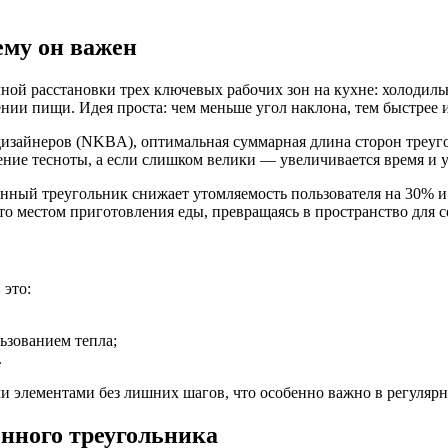
ему он важен
ой расстановки трех ключевых рабочих зон на кухне: холодильн
и пищи. Идея проста: чем меньше угол наклона, тем быстрее и
зайнеров (NKBA), оптимальная суммарная длина сторон треуголь
ние тесноты, а если слишком велики — увеличивается время и 
ный треугольник снижает утомляемость пользователя на 30% и 
то местом приготовления еды, превращаясь в пространство для 
 это:
ьзованием тепла;
.
и элементами без лишних шагов, что особенно важно в регуляр
нного треугольника