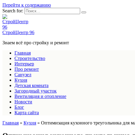
Перейти к содержанию
Search for:
СтройЦентр 96
Знаем всё про стройку и ремонт
Главная
Строительство
Интерьер
Про ремонт
Санузел
Кухня
Детская комната
Загородный участок
Вентиляция и отопление
Новости
Блог
Карта сайта
Главная
»
Кухня
»
Оптимизация кухонного треугольника для м