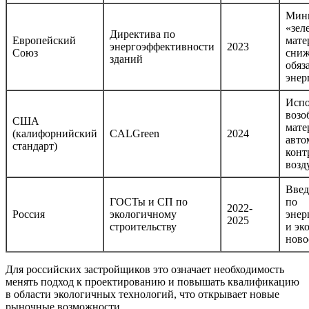
Мин
«зел
Директива по
Европейский
мате
энергоэффективности
2023
Союз
сниж
зданий
обяз
энер
Испо
возо
США
мате
(калифорнийский
CALGreen
2024
авто
стандарт)
конт
возд
Введ
ГОСТы и СП по
по
2022-
Россия
экологичному
энер
2025
строительству
и эк
ново
Для российских застройщиков это означает необходимость
менять подход к проектированию и повышать квалификацию
в области экологичных технологий, что открывает новые
рыночные возможности.