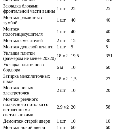
Закладка блоками
1 шт
25
25
фронтальной части ванны
Монтаж раковины с
1 шт
40
40
тумбой
Монтаж
1 шт
40
40
полотенцесушителя
Монтаж смесителей
2 шт
15
30
Монтаж душевой штанги
1 шт
5
5
Укладка плитки
18 м2
19,5
351
(размером не менее 20х20)
Укладка плиточного
6 м
10
60
бордюра
Затирка межплиточных
18 м2
1,5
27
швов
Монтаж новых
2 шт
10
20
электроточек
Монтаж реечного
подвесного потолка со
2,9 м2
20
58
встроенными
светильниками
Демонтаж старой двери
1 шт
10
10
Монтаж новой двери
1 шт
60
60