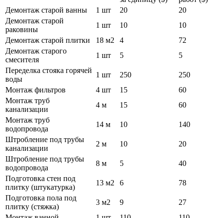
Демонтаж старой ванны
1 шт
20
20
Демонтаж старой
1 шт
10
10
раковины
Демонтаж старой плитки
18 м2
4
72
Демонтаж старого
1 шт
5
5
смесителя
Переделка стояка горячей
1 шт
250
250
воды
Монтаж фильтров
4 шт
15
60
Монтаж труб
4 м
15
60
канализации
Монтаж труб
14 м
10
140
водопровода
Штробление под трубы
2 м
10
20
канализации
Штробление под трубы
8 м
5
40
водопровода
Подготовка стен под
13 м2
6
78
плитку (штукатурка)
Подготовка пола под
3 м2
9
27
плитку (стяжка)
Монтаж ванной
1 шт
110
110