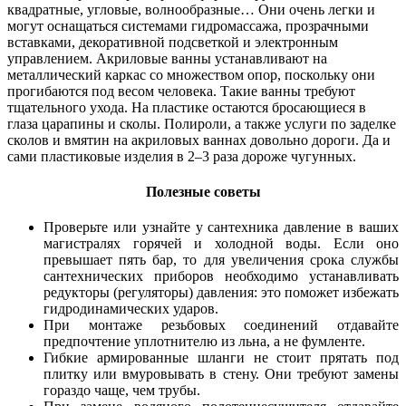
квадратные, угловые, волнообразные… Они очень легки и
могут оснащаться системами гидромассажа, прозрачными
вставками, декоративной подсветкой и электронным
управлением. Акриловые ванны устанавливают на
металлический каркас со множеством опор, поскольку они
прогибаются под весом человека. Такие ванны требуют
тщательного ухода. На пластике остаются бросающиеся в
глаза царапины и сколы. Полироли, а также услуги по заделке
сколов и вмятин на акриловых ваннах довольно дороги. Да и
сами пластиковые изделия в 2–3 раза дороже чугунных.
Полезные советы
Проверьте или узнайте у сантехника давление в ваших
магистралях горячей и холодной воды. Если оно
превышает пять бар, то для увеличения срока службы
сантехнических приборов необходимо устанавливать
редукторы (регуляторы) давления: это поможет избежать
гидродинамических ударов.
При монтаже резьбовых соединений отдавайте
предпочтение уплотнителю из льна, а не фумленте.
Гибкие армированные шланги не стоит прятать под
плитку или вмуровывать в стену. Они требуют замены
гораздо чаще, чем трубы.