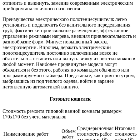
отпилить и выкинуть, заменив современным электрическим
прибором аналогичного назначения.
Преимущества электрического полотенцесушителя: легко
установить и подключить без капитального переделывания
труб, фактически произвольное размещение, эффективное
управление режимами нагрева, внешняя привлекательность и
разнообразие форм. Минус: повышенный расход
электроэнергии. Впрочем, держать электрический
полотенцесушитель постоянно включенным вовсе не
обязательно – вставить или вынуть вилку из розетки можно в
любой момент. Наиболее продвинутые модели могут
обходиться и без этого, работая по командам обычного или
программируемого таймера. Представьте, как приятно утром,
выбравшись из под теплого одеяла, войти в заранее
натопленную автоматикой ванную.
Готовьте кошелек
Стоимость ремонта типовой ванной комнаты размером
170х170 без учета материалов
Среднерыночная
Итоговая
Объем
Наименование работ
стоимость работ
стоимость
работ
за единицу ($)
работ ($)