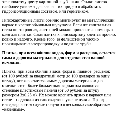
зеленоватому цвету картонной «рубашки». Стыки листов
наиболее уязвимы для влаги – их придется обработать
гидроизоляционным составом, или герметиком.
Гипсокартонные листы обычно монтируют на металлический
каркас и крепят обычными шурупами. Если же капитальная
стена почти ровная, лист к ней можно приклеить с помощью
клея для плитки. Сама плитка к гипсокартону клеится прочно,
ровно и надолго. Кроме того, за фальшстеной удобно
прокладывать электропроводку и водяные трубы.
Плитка, при всем обилии видов, форм и расценок, остается
самым дорогим материалом для отделки стен ванной
комнаты.
Плитка, при всем обилии видов, форм и, главное, расценок
(от 100 рублей за квадратный метр до 100 долларов за одну
штуку), все же остается самым дорогим материалом для
отделки стен. Более бюджетным вариантом являются
стеновые пластиковые панели (от 50 рублей за штуку
размером 3х0,25 м). Их можно крепить прямо к каркасу или
стене – подложка из гипсокартона уже не нужна. Правда,
интерьер, в этом случае получится несколько своеобразным –
«казенным».