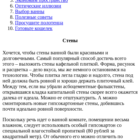
Экономим пространство
Оптические иллюзии
Выбор ванны
Полезные советы
Просушите полотенца
Готовьте кошелек
Стены
Хочется, чтобы стены ванной были красивыми и
долговечными. Самый популярный способ достичь всего
этого – выложить стены кафельной плиткой. Форма, рисунок
и расцветка – дело вкуса, мы же немного остановимся на
технологии. Чтобы плитка легла гладко и надолго, стена под
ней должна быть ровной и хорошо держать плиточный клей.
Между тем, если вы убрали асбоцементные фальшстены,
открывшаяся кладка капитальной стены скорее всего окажется
далека от идеала. Можно ее отштукатурить. А можно
смонтировать новые гипсокартонные стены, добившись
почти идеально ровной поверхности.
Поскольку речь идет о ванной комнате, помещении весьма
влажном, следует использовать особый гипсокартон со
специальной влагостойкой пропиткой (80 рублей за
квадратный метр). От обычного его можно отличить по