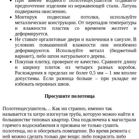
При замене водяного полотенцесушителя отдавайте
предпочтение изделиям из нержавеющей стали. Латунь
подвержена окислению.
Монтируя подвесные потолки, используйте
металлические конструкции. От перепадов температуры
и влажности пластик со временем желтеет и
деформируется.
Не ставьте оргалитовые двери и наличники в санузле. В
условиях повышенной влажности они неизбежно
деформируются. Используйте металл (бюджетный
вариант), либо шпон натурального дерева.
Покупая плитку, проверьте ее качество. Сравните длину
и ширину плиток из четырех разных коробок.
Расхождения в пределах не более 0,5 мм – 1 мм вполне
допустимы. Если разница больше – при укладке не
избежать неровных швов.
Просушите полотенца
Полотенцесушитель… Как ни странно, именно так
называется та хитро изогнутая труба, которую можно найти в
большинстве типовых квартир. Она подключена к магистрали
горячего водоснабжения и призвана не только сушить
полотенца, но и обогревать помещение. Во время ремонта с
ней можно сделать только две вещи: либо покрасить либо