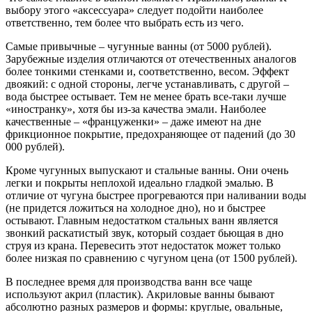
выбору этого «аксессуара» следует подойти наиболее
ответственно, тем более что выбрать есть из чего.
Самые привычные – чугунные ванны (от 5000 рублей).
Зарубежные изделия отличаются от отечественных аналогов
более тонкими стенками и, соответственно, весом. Эффект
двоякий: с одной стороны, легче устанавливать, с другой –
вода быстрее остывает. Тем не менее брать все-таки лучше
«иностранку», хотя бы из-за качества эмали. Наиболее
качественные – «француженки» – даже имеют на дне
фрикционное покрытие, предохраняющее от падений (до 30
000 рублей).
Кроме чугунных выпускают и стальные ванны. Они очень
легки и покрыты неплохой идеально гладкой эмалью. В
отличие от чугуна быстрее прогреваются при наливании воды
(не придется ложиться на холодное дно), но и быстрее
остывают. Главным недостатком стальных ванн является
звонкий раскатистый звук, который создает бьющая в дно
струя из крана. Перевесить этот недостаток может только
более низкая по сравнению с чугуном цена (от 1500 рублей).
В последнее время для производства ванн все чаще
используют акрил (пластик). Акриловые ванны бывают
абсолютно разных размеров и формы: круглые, овальные,