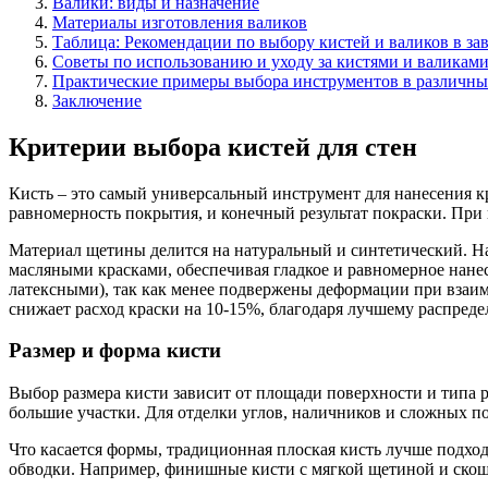
Валики: виды и назначение
Материалы изготовления валиков
Таблица: Рекомендации по выбору кистей и валиков в за
Советы по использованию и уходу за кистями и валикам
Практические примеры выбора инструментов в различны
Заключение
Критерии выбора кистей для стен
Кисть – это самый универсальный инструмент для нанесения кра
равномерность покрытия, и конечный результат покраски. При 
Материал щетины делится на натуральный и синтетический. На
масляными красками, обеспечивая гладкое и равномерное нан
латексными), так как менее подвержены деформации при взаим
снижает расход краски на 10-15%, благодаря лучшему распре
Размер и форма кисти
Выбор размера кисти зависит от площади поверхности и типа
большие участки. Для отделки углов, наличников и сложных по
Что касается формы, традиционная плоская кисть лучше подход
обводки. Например, финишные кисти с мягкой щетиной и скош