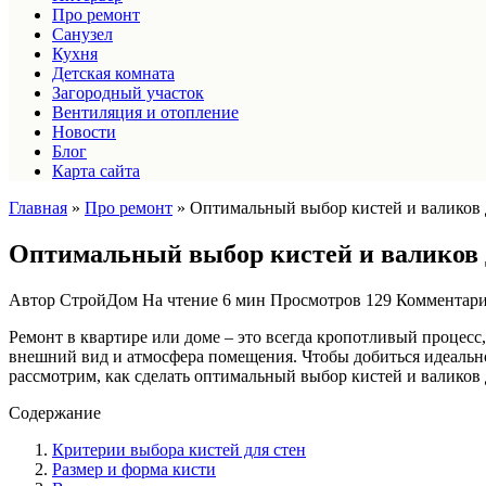
Про ремонт
Санузел
Кухня
Детская комната
Загородный участок
Вентиляция и отопление
Новости
Блог
Карта сайта
Главная
»
Про ремонт
»
Оптимальный выбор кистей и валиков 
Оптимальный выбор кистей и валиков д
Автор
СтройДом
На чтение
6 мин
Просмотров
129
Комментар
Ремонт в квартире или доме – это всегда кропотливый процесс,
внешний вид и атмосфера помещения. Чтобы добиться идеально
рассмотрим, как сделать оптимальный выбор кистей и валиков 
Содержание
Критерии выбора кистей для стен
Размер и форма кисти