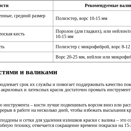
исти
Рекомендуемые вали
енные, средний размер
Полиэстер, ворс 10-15 мм
Поролон (для гладких), или нейлон/п
лоская кисть
10-15 мм
сть
Полиэстер с микрофиброй, ворс 8-12
Ворс 20-25 мм, нейлон или микрофи
истями и валиками
длевает срок их службы и помогает поддерживать качество пок
 акриловых и латексных красок достаточно промыть инструмент 
ю инструмента – кисти лучше подвешивать ворсом вниз или рас
рерыв в работе на несколько дней, чтобы избежать высыхания кр
поддоны и сетки для удаления излишков краски с валика – это 
бную технику, отмечается сокращение времени покраски на 15-