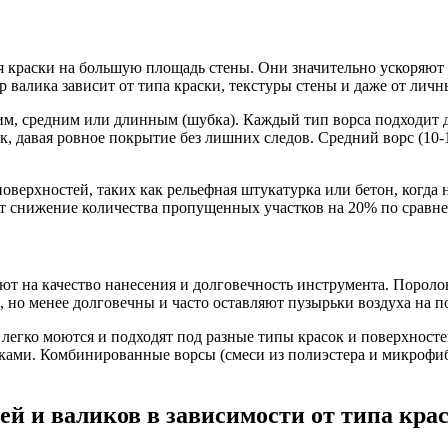
 краски на большую площадь стены. Они значительно ускоряют 
 валика зависит от типа краски, текстуры стены и даже от лич
им, средним или длинным (шубка). Каждый тип ворса подходит д
к, давая ровное покрытие без лишних следов. Средний ворс (10
поверхностей, таких как рельефная штукатурка или бетон, когда
т снижение количества пропущенных участков на 20% по сравне
ют на качество нанесения и долговечность инструмента. Пороло
 но менее долговечны и часто оставляют пузырьки воздуха на п
 легко моются и подходят под разные типы красок и поверхност
ками. Комбинированные ворсы (смеси из полиэстера и микрофиб
й и валиков в зависимости от типа кра