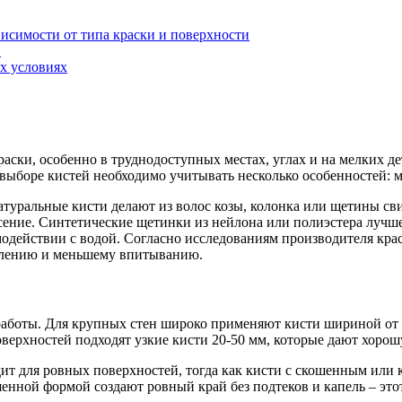
висимости от типа краски и поверхности
и
х условиях
ски, особенно в труднодоступных местах, углах и на мелких дета
выборе кистей необходимо учитывать несколько особенностей: ма
туральные кисти делают из волос козы, колонка или щетины св
есение. Синтетические щетинки из нейлона или полиэстера луч
одействии с водой. Согласно исследованиям производителя крас
делению и меньшему впитыванию.
 работы. Для крупных стен широко применяют кисти шириной от 
верхностей подходят узкие кисти 20-50 мм, которые дают хорош
ит для ровных поверхностей, тогда как кисти с скошенным или 
енной формой создают ровный край без подтеков и капель – эт