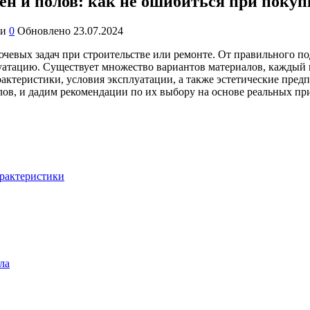
ен и полов: как не ошибиться при покуп
ии
0
Обновлено
23.07.2024
ючевых задач при строительстве или ремонте. От правильного п
луатацию. Существует множество вариантов материалов, каждый 
ктеристики, условия эксплуатации, а также эстетические пред
лов, и дадим рекомендации по их выбору на основе реальных пр
арактеристики
ла