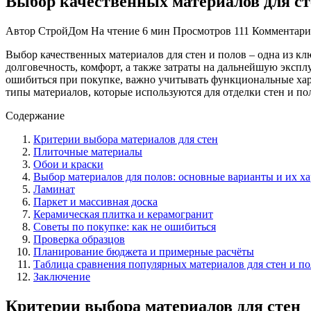
Выбор качественных материалов для ст
Автор
СтройДом
На чтение
6 мин
Просмотров
111
Комментар
Выбор качественных материалов для стен и полов – одна из кл
долговечность, комфорт, а также затраты на дальнейшую эксп
ошибиться при покупке, важно учитывать функциональные хара
типы материалов, которые используются для отделки стен и по
Содержание
Критерии выбора материалов для стен
Плиточные материалы
Обои и краски
Выбор материалов для полов: основные варианты и их х
Ламинат
Паркет и массивная доска
Керамическая плитка и керамогранит
Советы по покупке: как не ошибиться
Проверка образцов
Планирование бюджета и примерные расчёты
Таблица сравнения популярных материалов для стен и по
Заключение
Критерии выбора материалов для стен