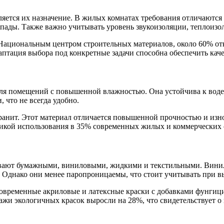
ется их назначение. В жилых комнатах требования отличаются о
пады. Также важно учитывать уровень звукоизоляции, теплоизо
Национальным центром строительных материалов, около 60% отк
аптация выбора под конкретные задачи способна обеспечить каче
ля помещений с повышенной влажностью. Она устойчива к воде,
 что не всегда удобно.
нит. Этот материал отличается повышенной прочностью и износ
тикой использования в 35% современных жилых и коммерческих 
бывают бумажными, виниловыми, жидкими и текстильными. Вини
. Однако они менее паропроницаемы, что стоит учитывать при 
овременные акриловые и латексные краски с добавками фунгици
дажи экологичных красок выросли на 28%, что свидетельствует 