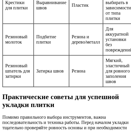
Крестики
Выравнивание
выбирать в
Пластик
для плитки
швов
зависимости
от типа
плитки
Для
аккуратной
Резиновый
Подбитие
Резина и
установки
молоток
плитки
дерево/металл
без
повреждени
Мягкий,
Резиновый
эластичный
шпатель для
Затирка швов
Резина
для ровного
затирки
заполения
швов
Практические советы для успешной
укладки плитки
Помимо правильного выбора инструментов, важна
последовательность и техника работы. Перед началом укладки
тщательно проверяйте ровность основы и при необходимости