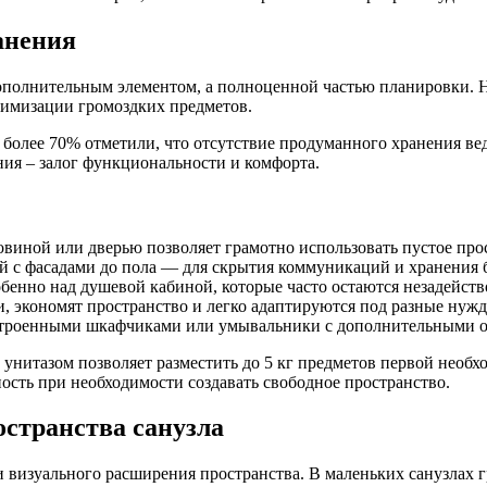
анения
ополнительным элементом, а полноценной частью планировки. Не
нимизации громоздких предметов.
, более 70% отметили, что отсутствие продуманного хранения в
ния – залог функциональности и комфорта.
овиной или дверью позволяет грамотно использовать пустое про
 с фасадами до пола — для скрытия коммуникаций и хранения 
обенно над душевой кабиной, которые часто остаются незадейст
, экономят пространство и легко адаптируются под разные нужд
встроенными шкафчиками или умывальники с дополнительными о
 унитазом позволяет разместить до 5 кг предметов первой необ
ость при необходимости создавать свободное пространство.
странства санузла
 визуального расширения пространства. В маленьких санузлах 