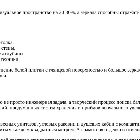
зуальное пространство на 20-30%, а зеркала способны отражать
толка.
 стены.
ия глубины.
нтехники.
енение белой плитки с глянцевой поверхностью и большое зерк
лей.
 не просто инженерная задача, а творческий процесс поиска ба
ий, продуманных систем хранения и приёмов визуального увел
весных унитазов, угловых раковин и душевых кабин с компакт
ться каждым квадратным метром. А грамотная отделка и освеще