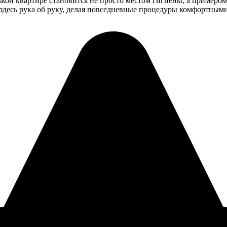
ькой квартире становится не просто местом гигиены, а примеро
 здесь рука об руку, делая повседневные процедуры комфортным