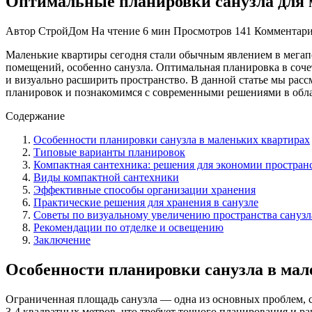
Оптимальные планировки санузла для 
Автор
СтройДом
На чтение
6 мин
Просмотров
141
Комментар
Маленькие квартиры сегодня стали обычным явлением в мегапо
помещений, особенно санузла. Оптимальная планировка в соче
и визуально расширить пространство. В данной статье мы рас
планировок и познакомимся с современными решениями в обла
Содержание
Особенности планировки санузла в маленьких квартирах
Типовые варианты планировок
Компактная сантехника: решения для экономии простран
Виды компактной сантехники
Эффективные способы организации хранения
Практические решения для хранения в санузле
Советы по визуальному увеличению пространства санузл
Рекомендации по отделке и освещению
Заключение
Особенности планировки санузла в мал
Ограниченная площадь санузла — одна из основных проблем, 
3-4 квадратных метров, что требует точного планирования и р