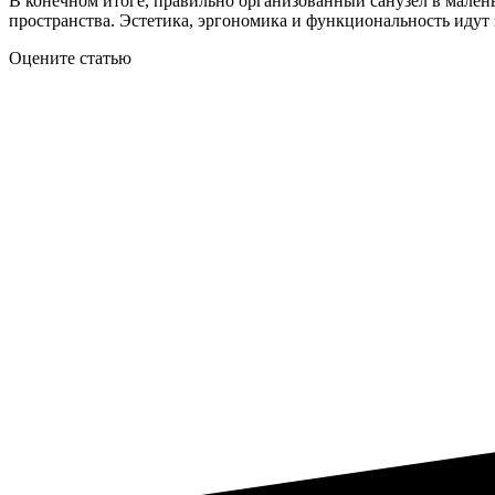
В конечном итоге, правильно организованный санузел в мален
пространства. Эстетика, эргономика и функциональность идут
Оцените статью