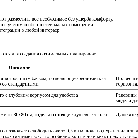
т разместить все необходимое без ущерба комфорту.
но с учетом особенностей малых помещений.
теграции в любой интерьер.
уются для создания оптимальных планировок:
Описание
и встроенным бачком, позволяющие экономить от
Подвесные
ю со стандартными
горизонт
то с глубоким корпусом для удобства
Раковины 
модели д
ми от 80х80 см, отдельно стоящие душевые уголки
Душевые у
о позволяет освободить около 0,3 кв.м. пола под хранение или 
тков сантиметров, что особенно критично в квартирах-студиях.