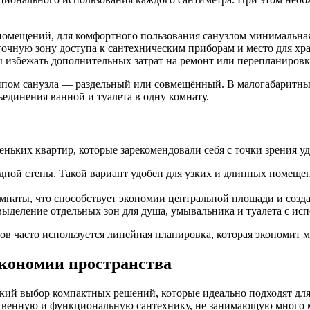
омещений, для комфортного пользования санузлом минимальная 
точную зону доступа к сантехническим приборам и место для х
 избежать дополнительных затрат на ремонт или перепланировк
 типом санузла — раздельный или совмещённый. В малогабаритн
единения ванной и туалета в одну комнату.
ньких квартир, которые зарекомендовали себя с точки зрения у
ной стены. Такой вариант удобен для узких и длинных помещени
омнаты, что способствует экономии центральной площади и созд
ыделение отдельных зон для душа, умывальника и туалета с ис
ов часто используется линейная планировка, которая экономит 
экономии пространства
кий выбор компактных решений, которые идеально подходят дл
твенную и функциональную сантехнику, не занимающую много м