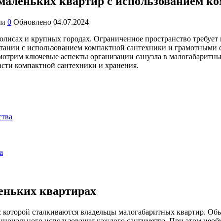
маленьких квартир с использованием ко
ии
0
Обновлено
04.07.2024
лисах и крупных городах. Ограниченное пространство требует 
тании с использованием компактной сантехники и грамотными с
смотрим ключевые аспекты организации санузла в малогабаритн
сти компактной сантехники и хранения.
ства
а
еньких квартирах
с которой сталкиваются владельцы малогабаритных квартир. Об
ационального использования каждого сантиметра. При этом необ