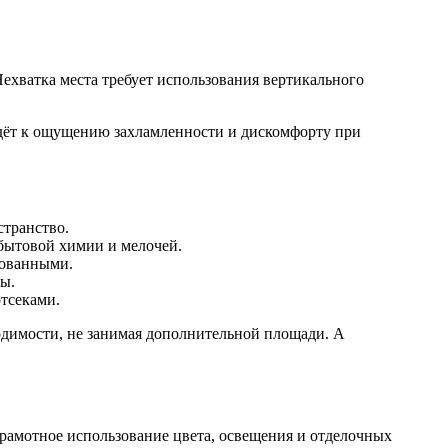
хватка места требует использования вертикального
едёт к ощущению захламленности и дискомфорту при
странство.
бытовой химии и мелочей.
вованными.
ы.
тсеками.
ходимости, не занимая дополнительной площади. А
грамотное использование цвета, освещения и отделочных