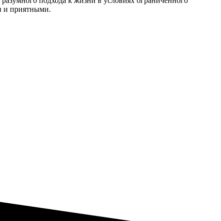
м разумного подхода к жизни в условиях ограниченного
и и приятными.