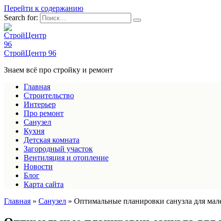
Перейти к содержанию
Search for:
СтройЦентр 96
Знаем всё про стройку и ремонт
Главная
Строительство
Интерьер
Про ремонт
Санузел
Кухня
Детская комната
Загородный участок
Вентиляция и отопление
Новости
Блог
Карта сайта
Главная
»
Санузел
»
Оптимальные планировки санузла для мал