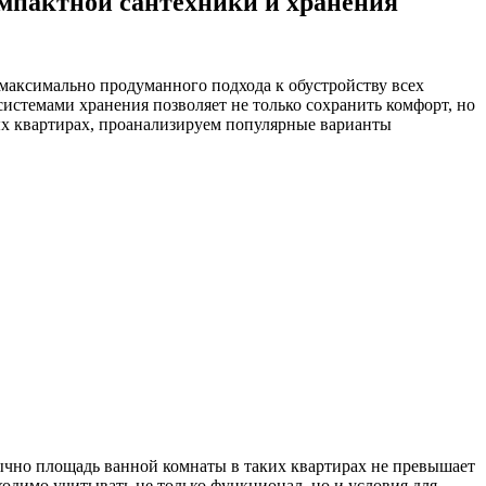
мпактной сантехники и хранения
максимально продуманного подхода к обустройству всех
истемами хранения позволяет не только сохранить комфорт, но
ых квартирах, проанализируем популярные варианты
ычно площадь ванной комнаты в таких квартирах не превышает
ходимо учитывать не только функционал, но и условия для