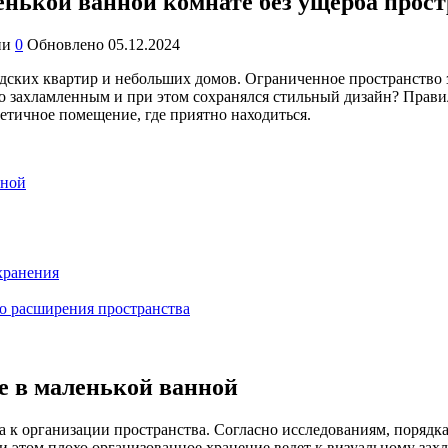
ькой ванной комнате без ущерба прост
ии
0
Обновлено
05.12.2024
одских квартир и небольших домов. Ограниченное пространство з
ло захламленным и при этом сохранялся стильный дизайн? Прав
тетичное помещение, где приятно находиться.
нной
хранения
го расширения пространства
е в маленькой ванной
 к организации пространства. Согласно исследованиям, порядк
При этом плохо организованное хранение ведет к визуальному з