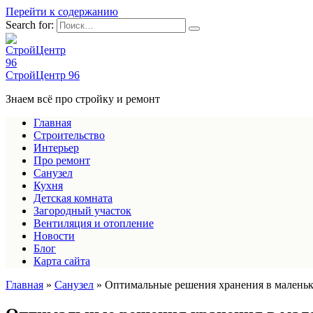
Перейти к содержанию
Search for:
СтройЦентр 96
Знаем всё про стройку и ремонт
Главная
Строительство
Интерьер
Про ремонт
Санузел
Кухня
Детская комната
Загородный участок
Вентиляция и отопление
Новости
Блог
Карта сайта
Главная
»
Санузел
»
Оптимальные решения хранения в маленько