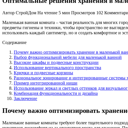
Оптимальные решения хранения в мален
Автор
СтройДом
На чтение
5 мин
Просмотров
102
Комментар
Маленькая ванная комната – частая реальность для многих гор
предметы гигиены и техники, чтобы пространство не выгляде
использовать каждый сантиметр, но и создать комфортное и эс
Содержание
Почему важно оптимизировать хранение в маленькой ва
Выбор функциональной мебели для маленькой ванной
Высокие шкафы и подвесные конструкции
Использование вертикального пространства
Крючки и подвесные корзины
Рациональное зонирование и интегрированные системы 
Пример интегрированной ниши
Использование зеркал и светлых оттенков для визуально
Комбинация функциональности и дизайна
Заключение
Почему важно оптимизировать хранени
Маленькие ванные комнаты требуют более тщательного подхода
чувствуют дискомфорт из-за отсутствия места для хранения. 