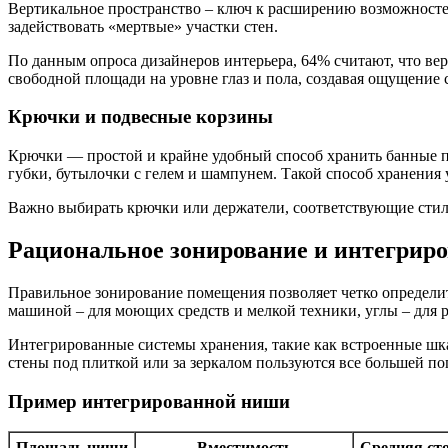
Вертикальное пространство – ключ к расширению возможностей
задействовать «мертвые» участки стен.
По данным опроса дизайнеров интерьера, 64% считают, что ве
свободной площади на уровне глаз и пола, создавая ощущение 
Крючки и подвесные корзины
Крючки — простой и крайне удобный способ хранить банные пр
губки, бутылочки с гелем и шампунем. Такой способ хранения
Важно выбирать крючки или держатели, соответствующие сти
Рациональное зонирование и интегрир
Правильное зонирование помещения позволяет четко определит
машиной – для моющих средств и мелкой техники, углы – для 
Интегрированные системы хранения, такие как встроенные шк
стены под плиткой или за зеркалом пользуются все большей по
Пример интегрированной ниши
Площадь ниши
Вместимость
Средняя ст