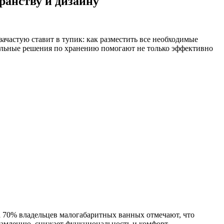
ранству и дизайну
ачастую ставит в тупик: как разместить все необходимые
ильные решения по хранению помогают не только эффективно
а 70% владельцев малогабаритных ванных отмечают, что
ахламлению, снижает функциональность и комфорт