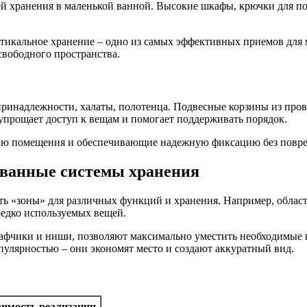
 хранения в маленькой ванной. Высокие шкафы, крючки для пол
ртикальное хранение – одно из самых эффективных приемов для
свободного пространства.
инадлежности, халаты, полотенца. Подвесные корзины из прово
 упрощает доступ к вещам и помогает поддерживать порядок.
лю помещения и обеспечивающие надежную фиксацию без повре
ованные системы хранения
ь «зоны» для различных функций и хранения. Например, област
редко используемых вещей.
афчики и ниши, позволяют максимально уместить необходимые 
пулярностью – они экономят место и создают аккуратный вид.
оимость реализации