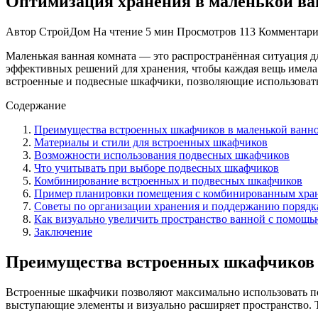
Оптимизация хранения в маленькой ва
Автор
СтройДом
На чтение
5 мин
Просмотров
113
Комментар
Маленькая ванная комната — это распространённая ситуация д
эффективных решений для хранения, чтобы каждая вещь имела 
встроенные и подвесные шкафчики, позволяющие использовать 
Содержание
Преимущества встроенных шкафчиков в маленькой ванн
Материалы и стили для встроенных шкафчиков
Возможности использования подвесных шкафчиков
Что учитывать при выборе подвесных шкафчиков
Комбинирование встроенных и подвесных шкафчиков
Пример планировки помещения с комбинированным хра
Советы по организации хранения и поддержанию порядк
Как визуально увеличить пространство ванной с помощь
Заключение
Преимущества встроенных шкафчиков 
Встроенные шкафчики позволяют максимально использовать по
выступающие элементы и визуально расширяет пространство. 