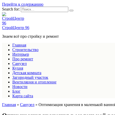
Перейти к содержанию
Search for:
СтройЦентр 96
Знаем всё про стройку и ремонт
Главная
Строительство
Интерьер
Про ремонт
Санузел
Кухня
Детская комната
Загородный участок
Вентиляция и отопление
Новости
Блог
Карта сайта
Главная
»
Санузел
»
Оптимизация хранения в маленькой ванно