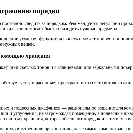
ддержанию порядка
постоянно следить за порядком. Рекомендуется регулярно пров
в и ярлыков помогает быстро находить нужные предметы.
полнение ухудшает функциональность и может привести к поломк
ее нужных вещей.
с помощью хранения
 шкафчики светлых тонов и с глянцевыми или зеркальными пове
бствует уюту и расширяет пространство за счёт светового акцен
нных и подвесных шкафчиков — рациональное решение для комф
ши и углубления, не загромождая помещение, а подвесные шка
ую систему хранения, которая обеспечит порядок и эстетику в в
думанную внутреннюю организацию, даже самые компактные ван