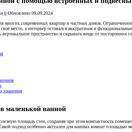
нной с помощью встроенных и подвесны
ии
0
Обновлено
09.09.2024
ля многих современных квартир и частных домов. Ограниченное 
своё место, а интерьер оставался аккуратным и функциональны
вертикальное пространство и скрывать вещи от посторонних гл
ой
нением
а
ю хранения
в маленькой ванной
лезную площадь стен, сохраняя при этом компактность помещен
Такой подход особенно актуален для ванных комнат площадью м