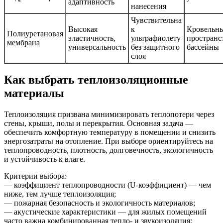
адаптивность
нанесения
Чувствительна
Высокая
к
Кровельн
Полиуретановая
эластичность,
ультрафиолету
пространст
мембрана
универсальность
без защитного
бассейны
слоя
Как выбрать теплоизоляционные
материалы
Теплоизоляция призвана минимизировать теплопотери через
стены, крыши, полы и перекрытия. Основная задача —
обеспечить комфортную температуру в помещении и снизить
энергозатраты на отопление. При выборе ориентируйтесь на
теплопроводность, плотность, долговечность, экологичность
и устойчивость к влаге.
Критерии выбора:
— коэффициент теплопроводности (U-коэффициент) — чем
ниже, тем лучше теплоизоляция;
— пожарная безопасность и экологичность материалов;
— акустические характеристики — для жилых помещений
часто важна комбинированная тепло- и звукоизоляция;