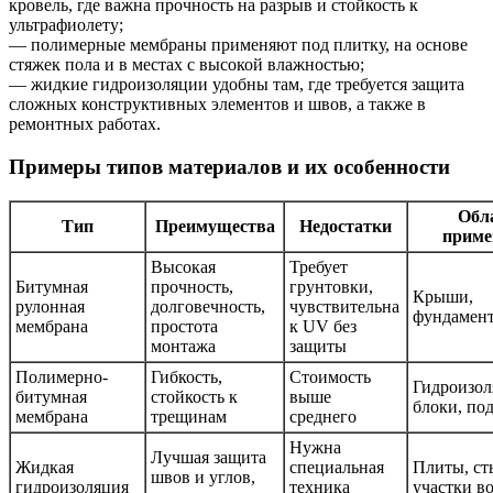
кровель, где важна прочность на разрыв и стойкость к
ультрафиолету;
— полимерные мембраны применяют под плитку, на основе
стяжек пола и в местах с высокой влажностью;
— жидкие гидроизоляции удобны там, где требуется защита
сложных конструктивных элементов и швов, а также в
ремонтных работах.
Примеры типов материалов и их особенности
Обл
Тип
Преимущества
Недостатки
приме
Высокая
Требует
Битумная
прочность,
грунтовки,
Крыши,
рулонная
долговечность,
чувствительна
фундамен
мембрана
простота
к UV без
монтажа
защиты
Полимерно-
Гибкость,
Стоимость
Гидроизо
битумная
стойкость к
выше
блоки, по
мембрана
трещинам
среднего
Нужна
Лучшая защита
Жидкая
специальная
Плиты, ст
швов и углов,
гидроизоляция
техника
участки в