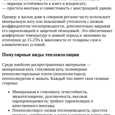
— маркеры устойчивости к влаге и конденсату;
— простота монтажа и совместимость с конструкцией здания.
Пример: в жилом доме в северном регионе часто используют
минеральную вату или базальтовый утеплитель с низким
коэффициентом теплопроводности, дополнительно закрывая
его пароизоляцией и защитной облицовкой. Это обеспечивает
комфортную температуру в зимний период и экономию на
отоплении до 15-25% в зависимости от толщины слоя и
климатических условий.
Популярные виды теплоизоляции
Среди наиболее распространенных материалов —
минеральная вата, стеклянная вата, полимерные
пенополистирольные плиты (пенополистирол),
пенополиуретан и эковата. Каждый тип имеет свои сильные
стороны:
Минеральная и стекловата: огнестойкость,
звукопоглощение, долговечность, высокая
паропроницаемость; требуют пароизоляции и
качественного монтажа;
Пенополистирол: низкая теплопроводность, простота
монтажа, устойчивость к влаге у некоторых марок; при