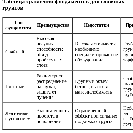
Таблица сравнения фундаментов для сложных
грунтов
Тип
Преимущества
Недостатки
Пр
фундамента
Высокая
несущая
Высокая стоимость;
Глуб
способность;
необходимо
грун
Свайный
обход
специализированное
пучи
проблемных
оборудование
тор
слоев
Равномерное
Слаб
распределение
Крупный объем
пуч
Плитный
нагрузки;
бетона; высокая
грун
защита от
материалоёмкость
глу
пучения
Небо
Экономичность;
Ограниченный
Ленточный
на
простота в
эффект при сильных
с усилением
слаб
исполнении
подвижках грунта
грун