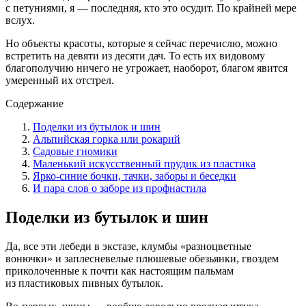
с петуниями, я — последняя, кто это осудит. По крайней мере
вслух.
Но объекты красоты, которые я сейчас перечислю, можно
встретить на девяти из десяти дач. То есть их видовому
благополучию ничего не угрожает, наоборот, благом явится
умеренный их отстрел.
Содержание
Поделки из бутылок и шин
Альпийская горка или рокарий
Садовые гномики
Маленький искусственный прудик из пластика
Ярко-синие бочки, тачки, заборы и беседки
И пара слов о заборе из профнастила
Поделки из бутылок и шин
Да, все эти лебеди в экстазе, клумбы «разноцветные
вонючки» и заплесневелые плюшевые обезьянки, гвоздем
приколоченные к почти как настоящим пальмам
из пластиковых пивных бутылок.