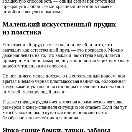
волшебную способность — одним своим присутствием
превращать любой самый красивый цветник в помесь
помойки с вещевым рынком.
Маленький искусственный прудик
из пластика
Естественный пруд на участке, или ручей, или то, что
выглядит как естественный пруд, — это прекрасно. Можно
даже наплевать на то, что каждый час оттуда вылупляется
примерно миллион комаров, неустанно возносящих вам хвалу
за заботу тоненькими голосами.
Но нет ничего менее похожего на естественный водоем, чем
врытая в землю черная пластмассовая ванночка, обложенная
камушками и украшенная гниющим стрелолистом и чахлой
нимфеей, маскирующей шланг.
И даже сидящая рядом очень зеленая керамическая лягушка
размером с кокер-спаниеля ситуацию не спасает. Если бы тут
хотя бы можно было купаться или использовать это
безобразие как отстойник для полива…
Ярко-синие бочки, тачки, заборы