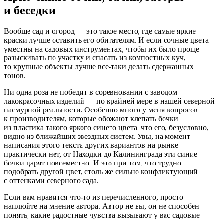
и беседки
Вообще сад и огород — это такое место, где самые яркие
краски лучше оставить его обитателям. И если сочные цвета
уместны на садовых инструментах, чтобы их было проще
разыскивать по участку и спасать из компостных куч,
то крупные объекты лучше все-таки делать сдержанных
тонов.
Ни одна роза не победит в соревновании с заводом
лакокрасочных изделий — по крайней мере в нашей северной
пасмурной реальности. Особенно много у меня вопросов
к производителям, которые обожают клепать бочки
из пластика такого яркого синего цвета, что его, безусловно,
видно из ближайших звездных систем. Увы, на момент
написания этого текста других вариантов на рынке
практически нет, от Находки до Калининграда эти синие
бочки царят повсеместно. И это при том, что трудно
подобрать другой цвет, столь же сильно конфликтующий
с оттенками северного сада.
Если вам нравится что-то из перечисленного, просто
наплюйте на мнение автора. Автор не вы, он не способен
понять, какие радостные чувства вызывают у вас садовые