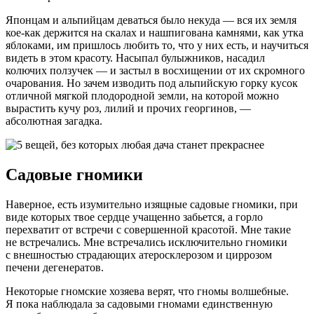
Японцам и альпийцам деваться было некуда — вся их земля
кое-как держится на скалах и нашпигована камнями, как утка
яблоками, им пришлось любить то, что у них есть, и научиться
видеть в этом красоту. Насыпал булыжников, насадил
колючих ползучек — и застыл в восхищении от их скромного
очарования. Но зачем изводить под альпийскую горку кусок
отличной мягкой плодородной земли, на которой можно
вырастить кучу роз, лилий и прочих георгинов, —
абсолютная загадка.
Садовые гномики
Наверное, есть изумительно изящные садовые гномики, при
виде которых твое сердце учащенно забьется, а горло
перехватит от встречи с совершенной красотой. Мне такие
не встречались. Мне встречались исключительно гномики
с внешностью страдающих атеросклерозом и циррозом
печени дегенератов.
Некоторые гномские хозяева верят, что гномы волшебные.
Я пока наблюдала за садовыми гномами единственную