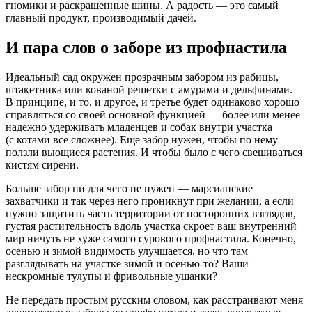
гномики и раскрашенные шины. А радость — это самый
главный продукт, производимый дачей.
И пара слов о заборе из профнастила
Идеальный сад окружен прозрачным забором из рабицы,
штакетника или кованой решетки с амурами и дельфинами.
В принципе, и то, и другое, и третье будет одинаково хорошо
справляться со своей основной функцией — более или менее
надежно удерживать младенцев и собак внутри участка
(с котами все сложнее). Еще забор нужен, чтобы по нему
ползли вьющиеся растения. И чтобы было с чего свешиваться
кистям сирени.
Больше забор ни для чего не нужен — марсианские
захватчики и так через него проникнут при желании, а если
нужно защитить часть территории от посторонних взглядов,
густая растительность вдоль участка скроет ваш внутренний
мир ничуть не хуже самого сурового профнастила. Конечно,
осенью и зимой видимость улучшается, но что там
разглядывать на участке зимой и осенью-то? Ваши
нескромные тулупы и фривольные ушанки?
Не передать простым русским словом, как расстраивают меня