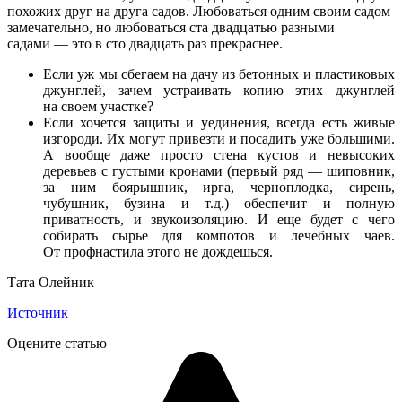
похожих друг на друга садов. Любоваться одним своим садом
замечательно, но любоваться ста двадцатью разными
садами — это в сто двадцать раз прекраснее.
Если уж мы сбегаем на дачу из бетонных и пластиковых
джунглей, зачем устраивать копию этих джунглей
на своем участке?
Если хочется защиты и уединения, всегда есть живые
изгороди. Их могут привезти и посадить уже большими.
А вообще даже просто стена кустов и невысоких
деревьев с густыми кронами (первый ряд — шиповник,
за ним боярышник, ирга, черноплодка, сирень,
чубушник, бузина и т.д.) обеспечит и полную
приватность, и звукоизоляцию. И еще будет с чего
собирать сырье для компотов и лечебных чаев.
От профнастила этого не дождешься.
Тата Олейник
Источник
Оцените статью