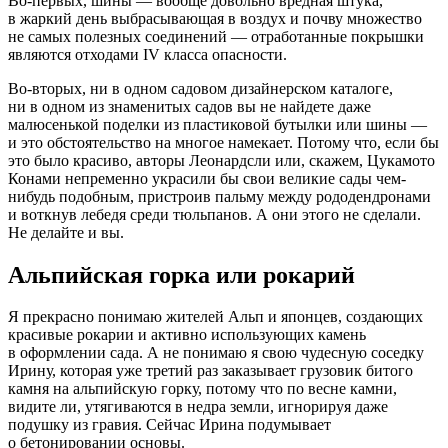
Во-первых, шины — вообще довольно вредная штука,
в жаркий день выбрасывающая в воздух и почву множество
не самых полезных соединений — отработанные покрышки
являются отходами IV класса опасности.
Во-вторых, ни в одном садовом дизайнерском каталоге,
ни в одном из знаменитых садов вы не найдете даже
малюсенькой поделки из пластиковой бутылки или шины —
и это обстоятельство на многое намекает. Потому что, если бы
это было красиво, авторы Леонардсли или, скажем, Цукамото
Конами непременно украсили бы свои великие сады чем-
нибудь подобным, пристроив пальму между рододендронами
и воткнув лебедя среди тюльпанов. А они этого не сделали.
Не делайте и вы.
Альпийская горка или рокарий
Я прекрасно понимаю жителей Альп и японцев, создающих
красивые рокарии и активно использующих камень
в оформлении сада. А не понимаю я свою чудесную соседку
Ирину, которая уже третий раз заказывает грузовик битого
камня на альпийскую горку, потому что по весне камни,
видите ли, утягиваются в недра земли, игнорируя даже
подушку из гравия. Сейчас Ирина подумывает
о бетонировании основы.