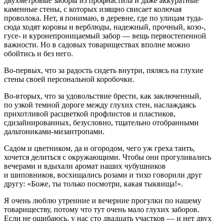
двухметровые заборы из профнастила и даже аккуратные
каменные стены, с которых изящно свисает колючая
проволока. Нет, я понимаю, в деревне, где по улицам туда-
сюда ходят коровы и верблюды, надежный, прочный, козо-,
гусе- и куронепроницаемый забор — вещь первостепенной
важности. Но в садовых товариществах вполне можно
обойтись и без него.
Во-первых, что за радость сидеть внутри, пялясь на глухие
стены своей персональной коробочки.
Во-вторых, что за удовольствие брести, как заключенный,
по узкой темной дороге между глухих стен, наслаждаясь
прихотливой расцветкой профлистов и пластиков,
сдизайнированных, безусловно, тщательно отобранными
дальтониками-мизантропами.
Садом и цветником, да и огородом, чего уж греха таить,
хочется делиться с окружающими. Чтобы они прогуливались
вечерами и вдыхали аромат наших чубушников
и шиповников, восхищались розами и тихо говорили друг
другу: «Боже, ты только посмотри, какая тыквища!».
Я очень люблю утренние и вечерние прогулки по нашему
товариществу, потому что тут очень мало глухих заборов.
Если не ошибаюсь, у нас сто двадцать участков — и нет двух