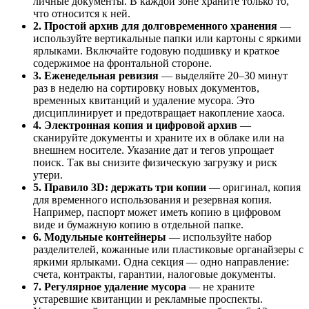
личные документы. В каждой зоне храните только то,
что относится к ней.
2. Простой архив для долговременного хранения
—
используйте вертикальные папки или картоны с яркими
ярлыками. Включайте годовую подшивку и краткое
содержимое на фронтальной стороне.
3. Еженедельная ревизия
— выделяйте 20–30 минут
раз в неделю на сортировку новых документов,
временных квитанций и удаление мусора. Это
дисциплинирует и предотвращает накопление хаоса.
4. Электронная копия и цифровой архив
—
сканируйте документы и храните их в облаке или на
внешнем носителе. Указание дат и тегов упрощает
поиск. Так вы снизите физическую загрузку и риск
утери.
5. Правило 3D: держать три копии
— оригинал, копия
для временного использования и резервная копия.
Например, паспорт может иметь копию в цифровом
виде и бумажную копию в отдельной папке.
6. Модульные контейнеры
— используйте набор
разделителей, кожанные или пластиковые органайзеры с
яркими ярлыками. Одна секция — одно направление:
счета, контракты, гарантии, налоговые документы.
7. Регулярное удаление мусора
— не храните
устаревшие квитанции и рекламные проспекты.