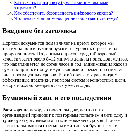
Как начать сортировку бумаг с минимальными
затратами?
Как обеспечить безопасность цифрового архива?
Что делать если домочадцы не соблюдают систему?
Введение без заголовка
Порядок документов дома влияет на время, которое мы
тратим на поиск нужной бумаги, на уровень стресса и на
продуктивность. По данным опросов, средний взрослый
человек тратит около 8–12 минут в день на поиск документов,
что накапливается до сотен часов в год. Минимизация хаоса в
бумагах приносит ощутимую экономию времени и снижает
риск пропущенных сроков. В этой статье мы рассмотрим
эффективные практики, примеры систем и конкретные шаги,
которые можно внедрить дома уже сегодня.
Бумажный хаос и его последствия
Расхождение между количеством документов и их
организацией приводит к повторным попыткам найти одну и
ту же бумагу, дубликатам и потере важных сроков. В доме
часто сталкиваются с несколькими типами бумаг: счета и
квитанции, документы по жилью, медицинские справки,